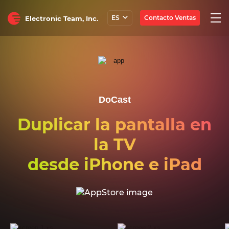
Togg
Contacto Ventas
ES
Electronic Team, Inc.
navi
DoCast
Duplicar la pantalla en
la TV
desde iPhone e iPad