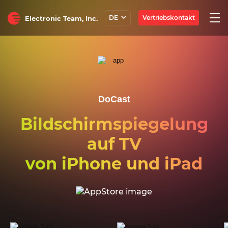
Togg
Vertriebskontakt
DE
Electronic Team, Inc.
navi
DoCast
Bildschirmspiegelung
auf TV
von iPhone und iPad