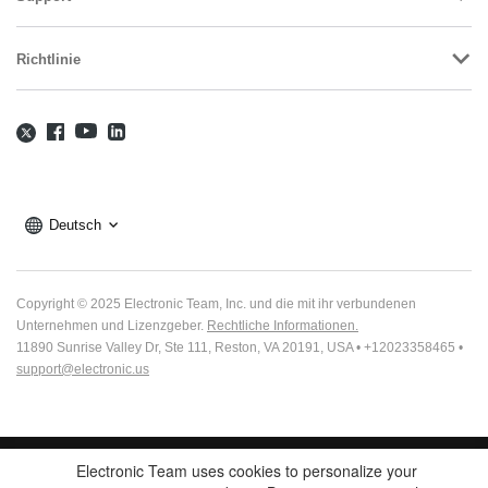
Richtlinie
Deutsch
Copyright © 2025 Electronic Team, Inc. und die mit ihr verbundenen
Unternehmen und Lizenzgeber.
Rechtliche Informationen.
11890 Sunrise Valley Dr, Ste 111, Reston, VA 20191, USA • +12023358465 •
support@electronic.us
Electronic Team uses cookies to personalize your