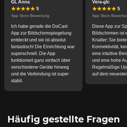
GL Anna
Vera-glc
5
5
App Store Bewertung
App Store Bewertu
Ich habe gerade die DoCast
Diese App zur S
App zur Bildschirmspiegelung
Bildschirmen ist 
entdeckt und sie ist absolut
Knaller: Sie biet
fantastisch! Die Einrichtung war
Konnektivität, ke
superschnell. Die App
eine intuitive Be
funktioniert ganz einfach über
und eine hohe Au
verschiedene Geräte hinweg
Regelmäßige Upd
und die Verbindung ist super
auf dem neueste
stabil.
Häufig gestellte Fragen